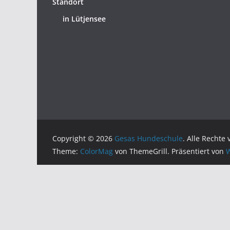
Standort
in Lütjensee
Copyright © 2026
Gesas Hundeschule
. Alle Rechte
Theme:
ColorMag
von ThemeGrill. Präsentiert von
W
Anmeldungen: 11 / 15
Anmeldungen sind für diese Veranstaltun