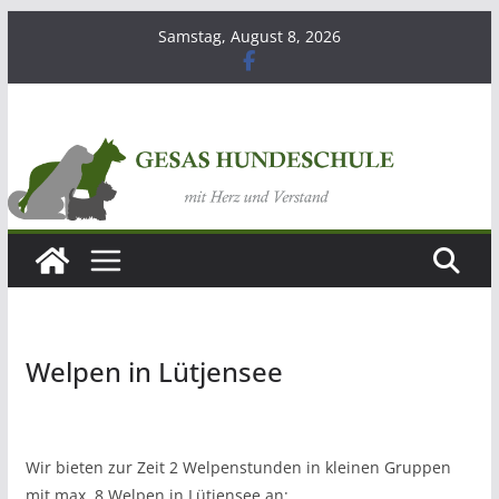
Zum
Samstag, August 8, 2026
Inhalt
springen
Welpen in Lütjensee
Wir bieten zur Zeit 2 Welpenstunden in kleinen Gruppen
mit max. 8 Welpen in Lütjensee an: