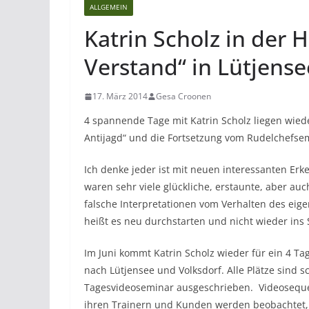
ALLGEMEIN
Katrin Scholz in der
Verstand“ in Lütjens
17. März 2014
Gesa Croonen
4 spannende Tage mit Katrin Scholz liegen wied
Antijagd“ und die Fortsetzung vom Rudelchefsem
Ich denke jeder ist mit neuen interessanten E
waren sehr viele glückliche, erstaunte, aber a
falsche Interpretationen vom Verhalten des eig
heißt es neu durchstarten und nicht wieder in
Im Juni kommt Katrin Scholz wieder für ein 4 T
nach Lütjensee und Volksdorf. Alle Plätze sind 
Tagesvideoseminar ausgeschrieben. Videoseque
ihren Trainern und Kunden werden beobachtet, a