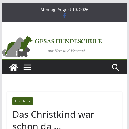
Zum
Montag, August 10, 2026
Inhalt
springen
ALLGEMEIN
Das Christkind war
schon da …