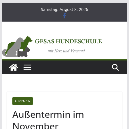
Zum
Samstag, August 8, 2026
Inhalt
springen
ALLGEMEIN
Außentermin im
November